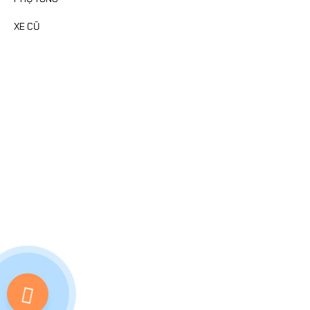
XE CŨ
FANPAGE
MAP
0703