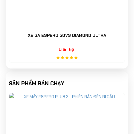
ERO 50VS DIAMOND ULTRA
XE MÁY ĐIỆN ES
Liên hệ
18,5
SẢN PHẨM BÁN CHẠY