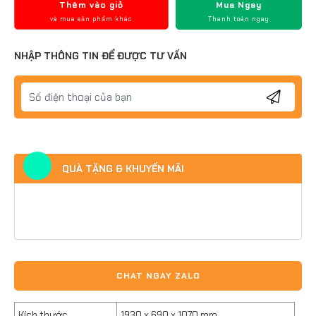
Thêm vào giỏ
Mua Ngay
và mua sản phẩm khác
Thanh toán ngay
NHẬP THÔNG TIN ĐỂ ĐƯỢC TƯ VẤN
QUÀ TẶNG & KHUYẾN MÃI
CHAT NGAY ZALO
Kích thước
1930 x 690 x 1070 mm