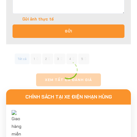
Gửi ảnh thực tế
GỬI
Tất cả
1
2
3
4
5
XEM TẤT CẢ ĐÁNH GIÁ
CHÍNH SÁCH TẠI XE ĐIỆN NHẠN HÙNG