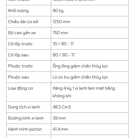
Khối lượng
90 kg
Chiều dài cơ sở
1250 mm
Độ cao yên xe
750 mm
Cỡ lốp trước
70 / 90 - 17
Cỡ lốp sau
80 / 90 - 17
Phuộc trước
Ống lồng giảm chấn thủy lực
Phuộc sau
Lò xo trụ giảm chấn thủy lực
Loại động cơ
Xăng 4 kỳ 1 xi lanh làm mát bằng
không khí
Dung tích xi lanh
49,5 Cm3
Đường kính xi lanh
39 mm
Hành trình piston
41,4 mm