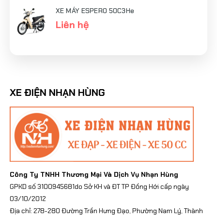
XE MÁY ESPERO 50C3He
Liên hệ
XE ĐIỆN NHẠN HÙNG
Công Ty TNHH Thương Mại Và Dịch Vụ Nhạn Hùng
GPKD số 3100945681do Sở KH và ĐT TP Đồng Hới cấp ngày
03/10/2012
Địa chỉ: 278-280 Đường Trần Hưng Đạo, Phường Nam Lý, Thành