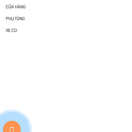
CỬA HÀNG
PHỤ TÙNG
XE CŨ
FANPAGE
MAP
0703