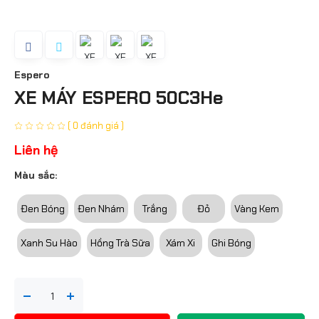
Espero
XE MÁY ESPERO 50C3He
( 0 đánh giá )
Liên hệ
Màu sắc:
Đen Bóng
Đen Nhám
Trắng
Đỏ
Vàng Kem
Xanh Su Hào
Hồng Trà Sữa
Xám Xi
Ghi Bóng