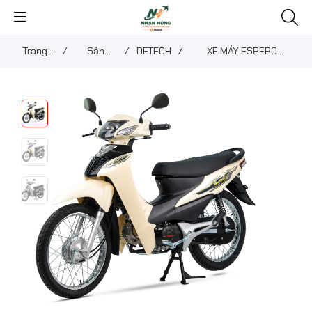
Trang
/
Sản
/
DETECH
/
XE MÁY ESPERO
chủ
phẩm
50C3He