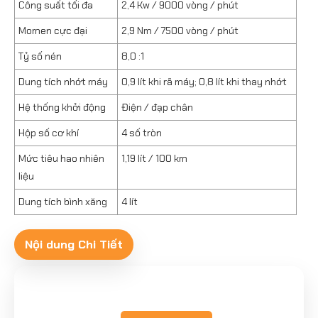
Công suất tối đa
2,4 Kw / 9000 vòng / phút
Momen cực đại
2,9 Nm / 7500 vòng / phút
Tỷ số nén
8,0 :1
Dung tích nhớt máy
0,9 lít khi rã máy; 0,8 lít khi thay nhớt
Hệ thống khởi động
Điện / đạp chân
Hộp số cơ khí
4 số tròn
Mức tiêu hao nhiên
1,19 lít / 100 km
liệu
Dung tích bình xăng
4 lít
Nội dung Chi Tiết