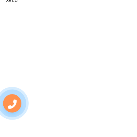
XE CŨ
FANPAGE
MAP
0703
572
255