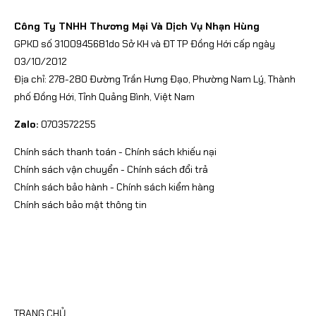
Công Ty TNHH Thương Mại Và Dịch Vụ Nhạn Hùng
GPKD số 3100945681do Sở KH và ĐT TP Đồng Hới cấp ngày
03/10/2012
Địa chỉ: 278-280 Đường Trần Hưng Đạo, Phường Nam Lý, Thành
phố Đồng Hới, Tỉnh Quảng Bình, Việt Nam
Zalo:
0703572255
Chính sách thanh toán
-
Chính sách khiếu nại
Chính sách vận chuyển
-
Chính sách đổi trả
Chính sách bảo hành
-
Chính sách kiểm hàng
Chính sách bảo mật thông tin
CATEGORIES
TRANG CHỦ