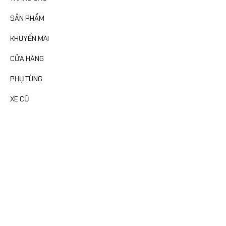
SẢN PHẨM
KHUYẾN MÃI
CỬA HÀNG
PHỤ TÙNG
XE CŨ
FANPAGE
MAP