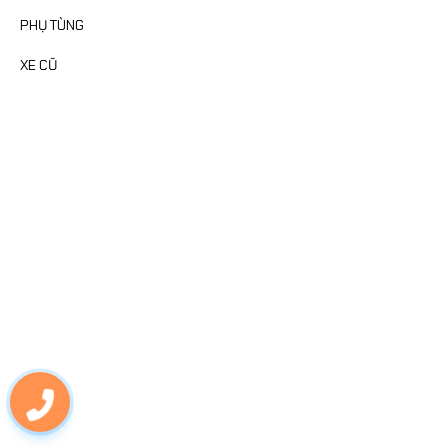
PHỤ TÙNG
XE CŨ
FANPAGE
MAP
0703