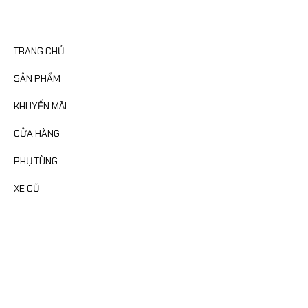
CATEGORIES
TRANG CHỦ
SẢN PHẨM
KHUYẾN MÃI
CỬA HÀNG
PHỤ TÙNG
XE CŨ
FANPAGE
MAP