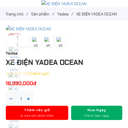
Trang chủ
/
Sản phẩm
/
Yadea
/
XE ĐIỆN YADEA OCEAN
Yadea
XE ĐIỆN YADEA OCEAN
( 0 đánh giá )
16,990,000đ
Thêm vào giỏ
Mua Ngay
và mua sản phẩm khác
Thanh toán ngay