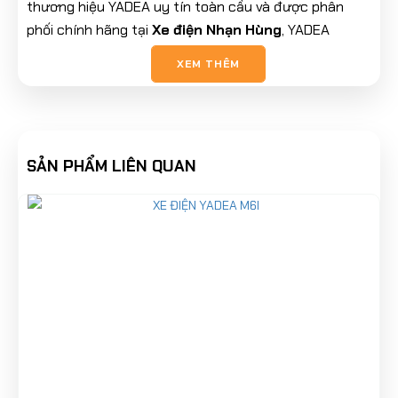
thương hiệu YADEA uy tín toàn cầu và được phân
phối chính hãng tại
Xe điện Nhạn Hùng
, YADEA
Ocean đáp ứng tốt nhu cầu di chuyển hằng ngày
XEM THÊM
trong đô thị, từ đi học, đi làm đến sinh hoạt cá nhân.
SẢN PHẨM LIÊN QUAN
1. Những điểm nhấn công nghệ nổi bật
của xe điện YADEA Ocean
Xe sở hữu kiểu dáng gọn gàng, thanh lịch với kích
thước
1.650 x 710 x 1.030 mm
, phù hợp với vóc dáng
người Việt và dễ dàng di chuyển trong không gian
hẹp. Chiều cao yên
710 mm
giúp người lái dễ chống
chân, tạo cảm giác an toàn khi điều khiển xe trong
phố đông.
Bên cạnh thiết kế, YADEA Ocean còn được trang bị