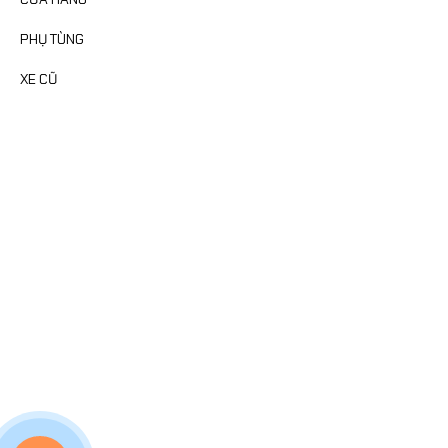
PHỤ TÙNG
XE CŨ
FANPAGE
MAP