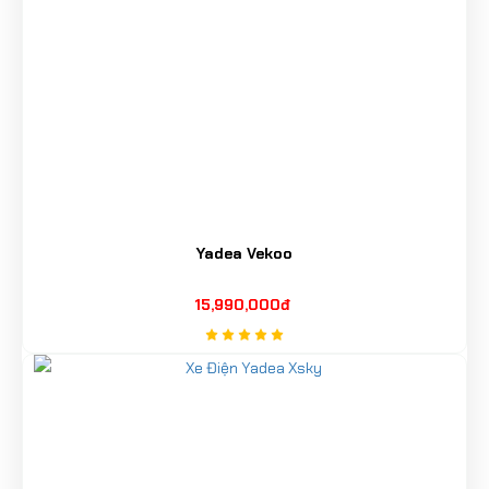
điều khiển, kể cả với người mới làm quen xe điện.
Động cơ không chổi than giúp giảm tiếng ồn, hạn chế
rung lắc và tạo sự thoải mái khi di chuyển đường dài.
Những ưu điểm nổi bật trong trải nghiệm sử dụng
gồm:
Vận hành êm ái, phù hợp khu dân cư, trường
học và văn phòng
Hệ thống phanh an toàn với
phanh đĩa trước
Yadea Vekoo
và phanh tang trống sau
, giúp kiểm soát tốc độ
tốt
15,990,000đ
Lốp không săm, vành
10/10 inch
, tăng độ bám
đường và giảm nguy cơ xì lốp
Giảm xóc thủy lực giúp xe di chuyển ổn định
trên nhiều dạng mặt đường