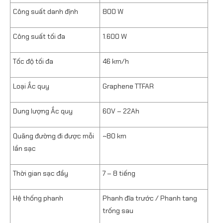
Công suất danh định
800 W
Công suất tối đa
1.600 W
Tốc độ tối đa
46 km/h
Loại Ắc quy
Graphene TTFAR
Dung lượng Ắc quy
60V – 22Ah
Quãng đường đi được mỗi
~80 km
lần sạc
Thời gian sạc đầy
7 – 8 tiếng
Hệ thống phanh
Phanh đĩa trước / Phanh tang
trống sau