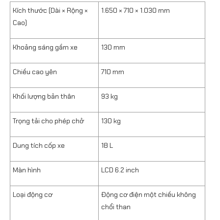
Kích thước (Dài × Rộng ×
1.650 × 710 × 1.030 mm
Cao)
Khoảng sáng gầm xe
130 mm
Chiều cao yên
710 mm
Khối lượng bản thân
93 kg
Trọng tải cho phép chở
130 kg
Dung tích cốp xe
18 L
Màn hình
LCD 6.2 inch
Loại động cơ
Động cơ điện một chiều không
chổi than