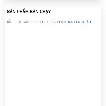
SẢN PHẨM BÁN CHẠY
Thiết kế xe điện Yadea OVA – Nhỏ
gọn nhưng cực kỳ cuốn hút
Một trong những điểm nổi bật đầu tiên của xe điện Yadea
OVA chính là thiết kế mang phong cách trẻ trung, thời trang.
Xe sở hữu kiểu dáng nhỏ gọn, các đường nét bo tròn mềm
mại giúp tổng thể xe trở nên tinh tế và dễ sử dụng.
Phần đầu xe được trang bị hệ thống đèn LED hiện đại, không
chỉ tăng tính thẩm mỹ mà còn giúp chiếu sáng tốt khi di
chuyển vào ban đêm. Thân xe được thiết kế cân đối, tạo cảm
giác chắc chắn nhưng vẫn giữ được sự nhẹ nhàng cần thiết
cho việc di chuyển trong đô thị.
Yadea OVA đặc biệt phù hợp với: