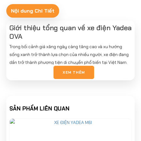
Nội dung Chi Tiết
Giới thiệu tổng quan về xe điện Yadea
OVA
Trong bối cảnh giá xăng ngày càng tăng cao và xu hướng
sống xanh trở thành lựa chọn của nhiều người, xe điện đang
dần trở thành phương tiện di chuyển phổ biến tại Việt Nam.
Nổi bật trong phân khúc xe điện hiện nay,
Yadea OVA
là dòng
XEM THÊM
xe được phát triển bởi thương hiệu
Yadea
– một trong những
hãng xe điện hàng đầu thế giới.
Yadea OVA không chỉ thu hút người dùng nhờ thiết kế hiện
đại mà còn ghi điểm bởi khả năng vận hành ổn định, tiết kiệm
SẢN PHẨM LIÊN QUAN
chi phí và phù hợp với nhiều đối tượng, đặc biệt là học sinh,
sinh viên và nhân viên văn phòng.