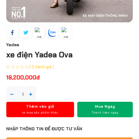
Yadea
xe điện Yadea Ova
( 0 đánh giá )
18,200,000đ
Thêm vào giỏ
Mua Ngay
và mua sản phẩm khác
Thanh toán ngay
NHẬP THÔNG TIN ĐỂ ĐƯỢC TƯ VẤN