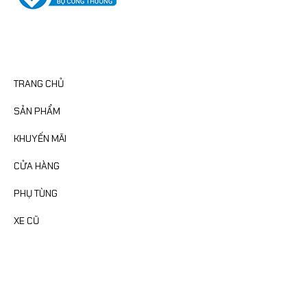
CATEGORIES
TRANG CHỦ
SẢN PHẨM
KHUYẾN MÃI
CỬA HÀNG
PHỤ TÙNG
XE CŨ
FANPAGE
MAP