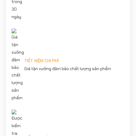
Giảm ô nhiễm không khí
Hạn chế tiếng ồn đô thị
Góp phần xây dựng lối sống xanh
Đây cũng là lý do ngày càng nhiều người trẻ lựa chọn xe điện
thay vì xe xăng truyền thống.
TIẾT KIỆM CHI PHÍ
Giá tận xưởng đảm bảo chất lượng sản phẩm