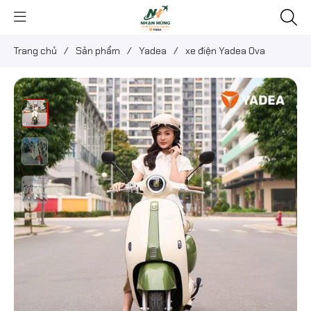
Trang chủ
/
Sản phẩm
/
Yadea
/
xe điện Yadea Ova