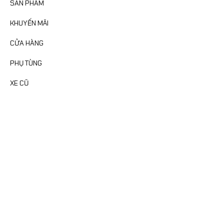
SẢN PHẨM
KHUYẾN MÃI
CỬA HÀNG
PHỤ TÙNG
XE CŨ
FANPAGE
MAP