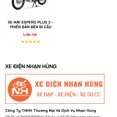
XE MÁY ESPERO PLUS 2 -
PHIÊN BẢN ĐÈN BI CẦU
Liên hệ
XE ĐIỆN NHẠN HÙNG
Công Ty TNHH Thương Mại Và Dịch Vụ Nhạn Hùng
GPKD số 3100945681do Sở KH và ĐT TP Đồng Hới cấp ngày